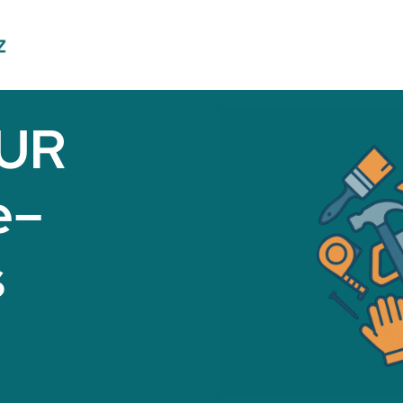
EUR
e–
s