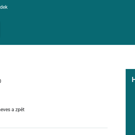
ídek
0
neves a zpět