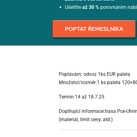
Ušetříte
až 30 %
porovnáním nab
POPTAT ŘEMESLNÍKA
Poptávám: odvoz 1ks EUR paleta
Množství/rozměr:1 ks paleta 120×8
Termín:14 až 18.7.25
Doplňující informace:trasa Pce-Uhri
(materiál, limit ceny, atd.)