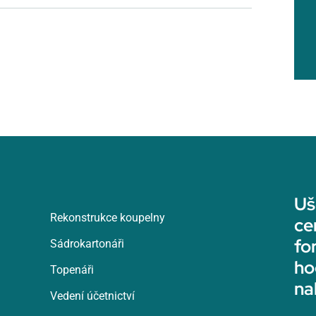
Uš
Rekonstrukce koupelny
ce
fo
Sádrokartonáři
ho
Topenáři
na
Vedení účetnictví