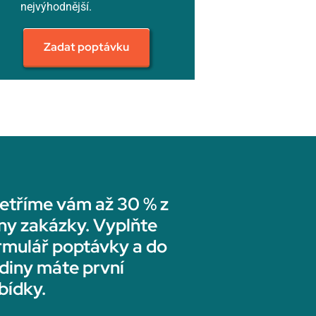
nejvýhodnější.
Zadat poptávku
etříme vám až 30 % z
ny zakázky. Vyplňte
rmulář poptávky a do
diny máte první
bídky.