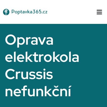
Přeskočit
na
Tog
obsah
Nav
Domů
Oprava
elektrokola
Crussis
nefunkční