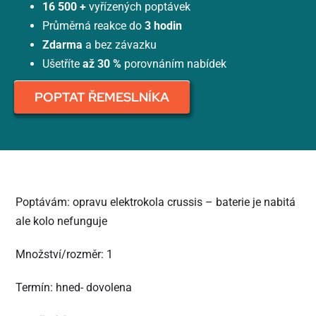
16 500 +
vyřízených poptávek
Průměrná reakce do
3 hodin
Zdarma
a bez závazku
Ušetříte
až 30 %
porovnáním nabídek
POPTAT ŘEMESLNÍKA
Poptávám: opravu elektrokola crussis – baterie je nabitá
ale kolo nefunguje
Množství/rozměr: 1
Termín: hned- dovolena