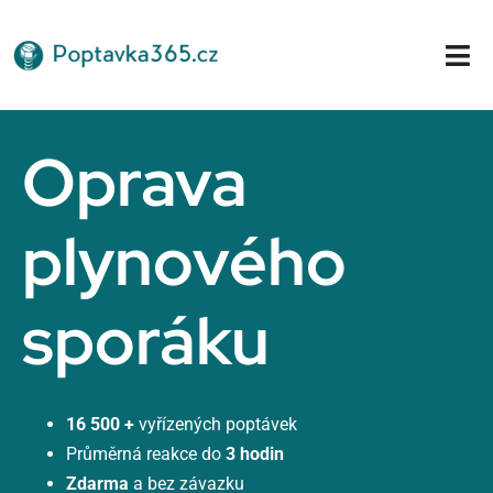
Přeskočit
na
Tog
obsah
Nav
Domů
Oprava
plynového
sporáku
16 500 +
vyřízených poptávek
Průměrná reakce do
3 hodin
Zdarma
a bez závazku