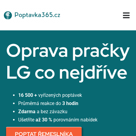
Přeskočit
na
Tog
obsah
Nav
Domů
Oprava pračky
LG co nejdříve
16 500 +
vyřízených poptávek
Průměrná reakce do
3 hodin
Zdarma
a bez závazku
Ušetříte
až 30 %
porovnáním nabídek
POPTAT ŘEMESLNÍKA