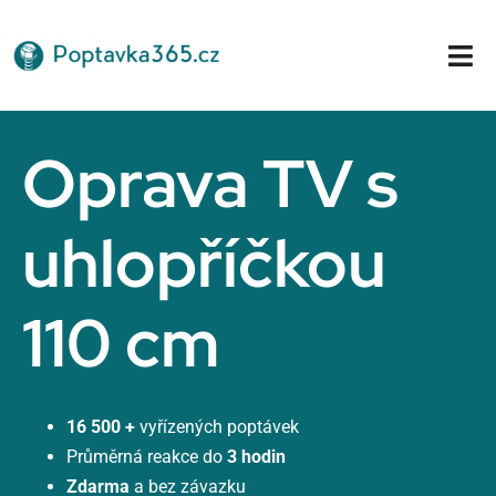
Přeskočit
na
Tog
obsah
Nav
Domů
Oprava TV s
uhlopříčkou
110 cm
16 500 +
vyřízených poptávek
Průměrná reakce do
3 hodin
Zdarma
a bez závazku