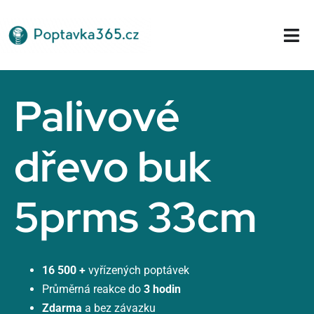
Přeskočit
na
Tog
obsah
Nav
Domů
Palivové
dřevo buk
5prms 33cm
16 500 +
vyřízených poptávek
Průměrná reakce do
3 hodin
Zdarma
a bez závazku