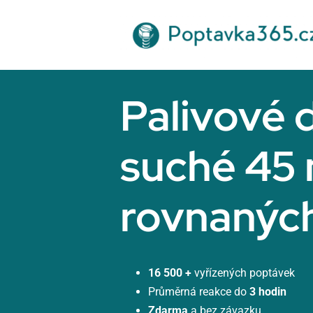
Přeskočit
na
obsah
Palivové 
suché 45
rovnanýc
16 500 +
vyřízených poptávek
Průměrná reakce do
3 hodin
Zdarma
a bez závazku