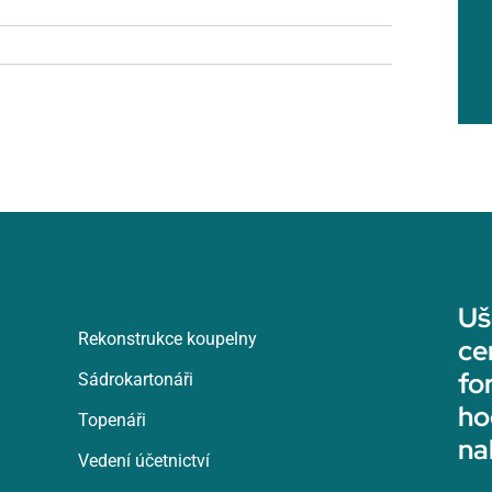
Uš
Rekonstrukce koupelny
ce
fo
Sádrokartonáři
ho
Topenáři
na
Vedení účetnictví