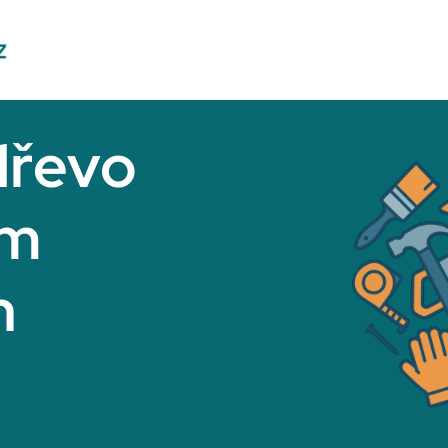
dřevo
 m
h