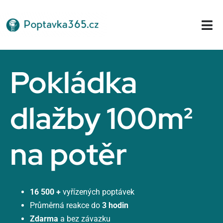
Přeskočit
na
Tog
obsah
Nav
Domů
Pokládka
dlažby 100m²
na potěr
16 500 +
vyřízených poptávek
Průměrná reakce do
3 hodin
Zdarma
a bez závazku