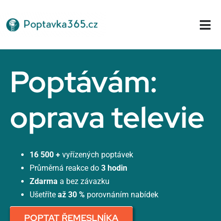
Přeskočit
na
Tog
obsah
Nav
Domů
Poptávám:
oprava televie
16 500 +
vyřízených poptávek
Průměrná reakce do
3 hodin
Zdarma
a bez závazku
Ušetříte
až 30 %
porovnáním nabídek
POPTAT ŘEMESLNÍKA