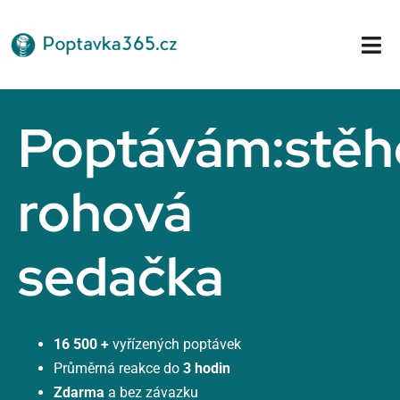
Přeskočit
na
Tog
obsah
Nav
Domů
Poptávám:stěh
rohová
sedačka
16 500 +
vyřízených poptávek
Průměrná reakce do
3 hodin
Zdarma
a bez závazku