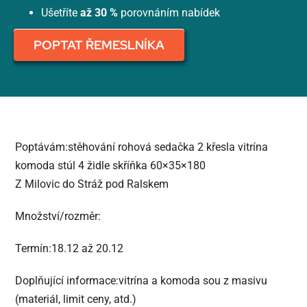
Ušetříte
až 30 %
porovnáním nabídek
POPTAT ŘEMESLNÍKA
Poptávám:stěhování rohová sedačka 2 křesla vitrína
komoda stúl 4 židle skříňka 60×35×180
Z Milovic do Stráž pod Ralskem
Množství/rozměr:
Termín:18.12 až 20.12
Doplňující informace:vitrína a komoda sou z masivu
(materiál, limit ceny, atd.)