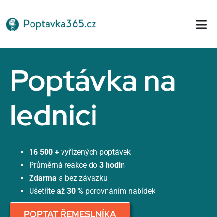
Přeskočit
na
Tog
obsah
Nav
Domů
Poptávka na
lednici
16 500 +
vyřízených poptávek
Průměrná reakce do
3 hodin
Zdarma
a bez závazku
Ušetříte
až 30 %
porovnáním nabídek
POPTAT ŘEMESLNÍKA