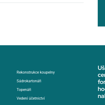
Uš
Rekonstrukce koupelny
ce
fo
Sádrokartonáři
ho
Topenáři
na
Vedení účetnictví