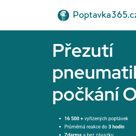
Přeskočit
na
obsah
Přezutí
pneumati
počkání O
16 500 +
vyřízených poptávek
Průměrná reakce do
3 hodin
Zdarma
a bez závazku