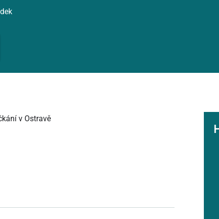
ídek
kání v Ostravě