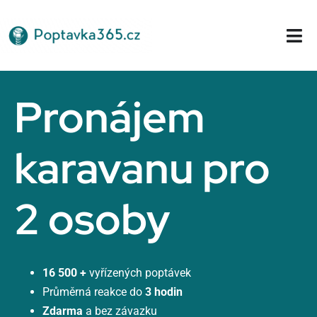
Přeskočit
na
Tog
obsah
Nav
Domů
Pronájem
karavanu pro
2 osoby
16 500 +
vyřízených poptávek
Průměrná reakce do
3 hodin
Zdarma
a bez závazku