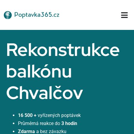
Přeskočit
na
Tog
obsah
Nav
Domů
Rekonstrukce
balkónu
Chvalčov
16 500 +
vyřízených poptávek
Průměrná reakce do
3 hodin
Zdarma
a bez závazku