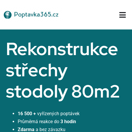
Přeskočit
na
Tog
obsah
Nav
Domů
Rekonstrukce
střechy
stodoly 80m2
16 500 +
vyřízených poptávek
Průměrná reakce do
3 hodin
Zdarma
a bez závazku