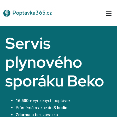
Přeskočit
na
Tog
obsah
Nav
Domů
Servis
plynového
sporáku Beko
16 500 +
vyřízených poptávek
Průměrná reakce do
3 hodin
Zdarma
a bez závazku