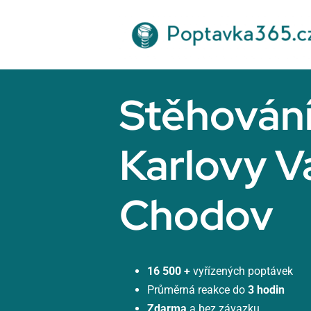
Přeskočit
na
obsah
Stěhován
Karlovy V
Chodov
16 500 +
vyřízených poptávek
Průměrná reakce do
3 hodin
Zdarma
a bez závazku