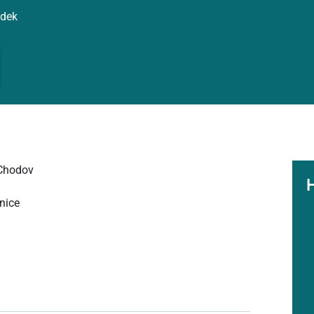
ídek
_Chodov
nice