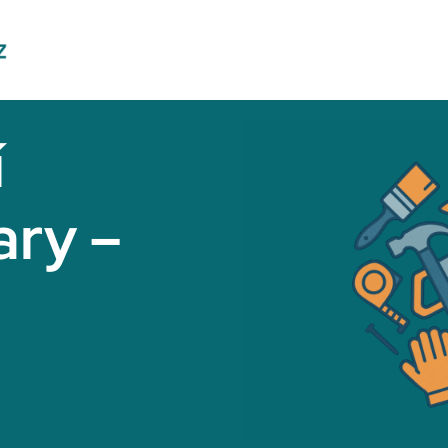
í
ary –