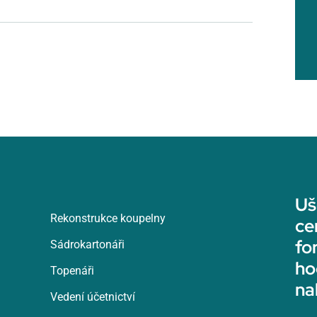
Uš
Rekonstrukce koupelny
ce
fo
Sádrokartonáři
ho
Topenáři
na
Vedení účetnictví