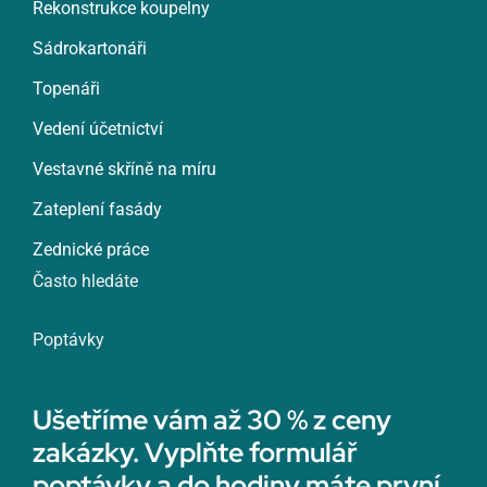
Rekonstrukce koupelny
Sádrokartonáři
Topenáři
Vedení účetnictví
Vestavné skříně na míru
Zateplení fasády
Zednické práce
Často hledáte
Poptávky
Ušetříme vám až 30 % z ceny
zakázky. Vyplňte formulář
poptávky a do hodiny máte první