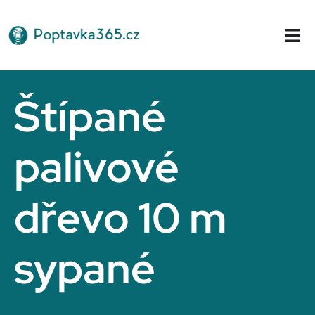
Přeskočit
na
Tog
obsah
Nav
Domů
Štípané
palivové
dřevo 10 m
sypané