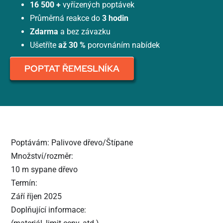
16 500 +
vyřízených poptávek
Průměrná reakce do
3 hodin
Zdarma
a bez závazku
Ušetříte
až 30 %
porovnáním nabídek
POPTAT ŘEMESLNÍKA
Poptávám: Palivove dřevo/Štípane
Množství/rozměr:
10 m sypane dřevo
Termín:
Září říjen 2025
Doplňující informace: