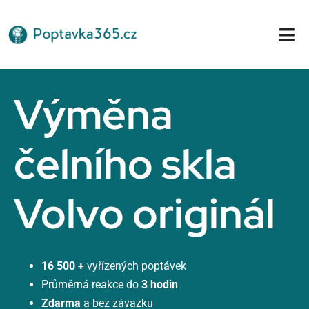
Přeskočit
na
Tog
obsah
Nav
Domů
Výměna
čelního skla
Volvo originál
16 500 +
vyřízených poptávek
Průměrná reakce do
3 hodin
Zdarma
a bez závazku