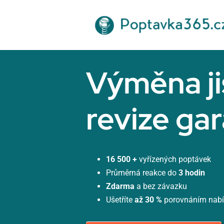
Přeskočit
na
obsah
Výměna ji
revize ga
16 500 +
vyřízených poptávek
Průměrná reakce do
3 hodin
Zdarma
a bez závazku
Ušetříte
až 30 %
porovnáním nab