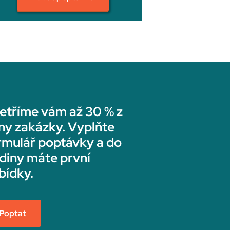
etříme vám až 30 % z
ny zakázky. Vyplňte
rmulář poptávky a do
diny máte první
bídky.
Poptat