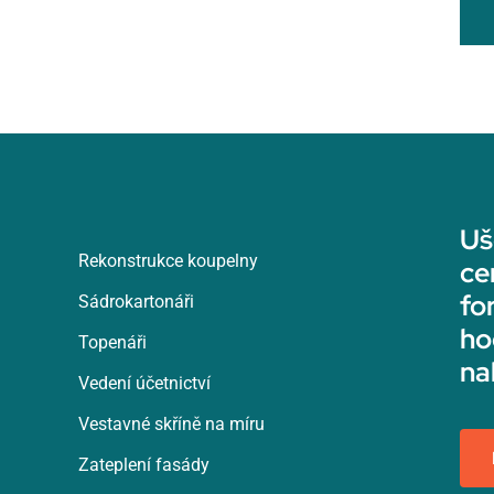
Uš
Rekonstrukce koupelny
ce
fo
Sádrokartonáři
ho
Topenáři
na
Vedení účetnictví
Vestavné skříně na míru
Zateplení fasády