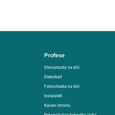
Profese
Dřevostavby na klíč
Elektrikáři
Fotovoltaika na klíč
Instalatéři
Kácení stromů
Rekonstrukce bytového jádra