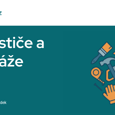
stiče a
ráže
ídek