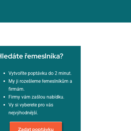
Hledáte řemeslníka?
Vytvoříte poptávku do 2 minut.
My ji rozešleme řemeslníkům a
firmám.
Firmy vám zašlou nabídku.
Vy si vyberete pro vás
nejvýhodnější.
Zadat poptávku