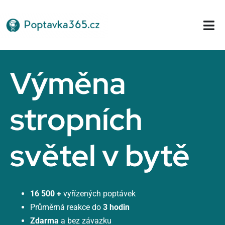
Přeskočit
na
Tog
obsah
Nav
Domů
Výměna
stropních
světel v bytě
16 500 +
vyřízených poptávek
Průměrná reakce do
3 hodin
Zdarma
a bez závazku