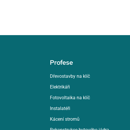
Profese
Dřevostavby na klíč
Elektrikáři
Fotovoltaika na klíč
Instalatéři
Kácení stromů
Rekonstrukce bytového jádra