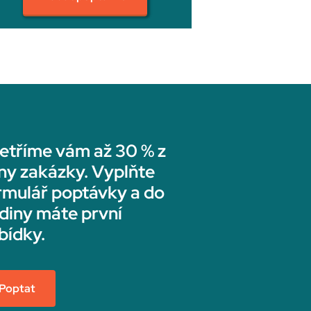
etříme vám až 30 % z
ny zakázky. Vyplňte
rmulář poptávky a do
diny máte první
bídky.
Poptat