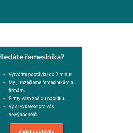
Hledáte řemeslníka?
Vytvoříte poptávku do 2 minut.
My ji rozešleme řemeslníkům a
firmám.
Firmy vám zašlou nabídku.
Vy si vyberete pro vás
nejvýhodnější.
Zadat poptávku