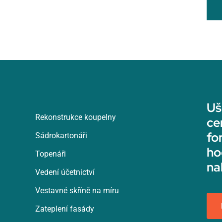
Uš
Rekonstrukce koupelny
ce
fo
Sádrokartonáři
ho
Topenáři
na
Vedení účetnictví
Vestavné skříně na míru
Zateplení fasády