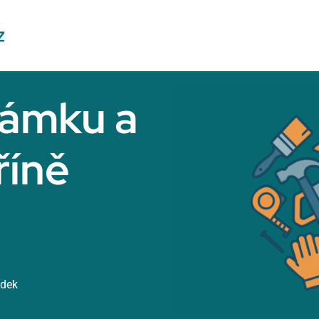
ámku a
říně
ídek