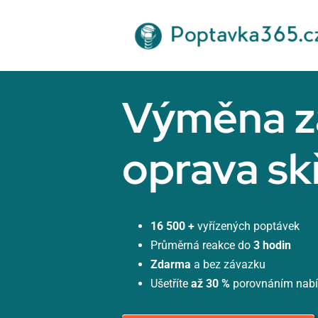
Přeskočit
na
obsah
Výměna z
oprava sk
16 500 +
vyřízených poptávek
Průměrná reakce do
3 hodin
Zdarma
a bez závazku
Ušetříte
až 30 %
porovnáním nab