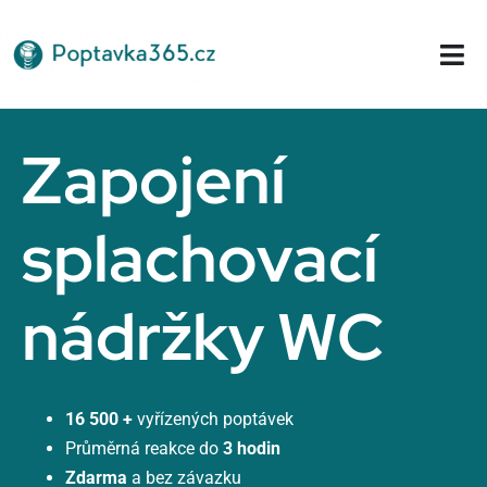
Přeskočit
na
Tog
obsah
Nav
Domů
Zapojení
splachovací
nádržky WC
16 500 +
vyřízených poptávek
Průměrná reakce do
3 hodin
Zdarma
a bez závazku