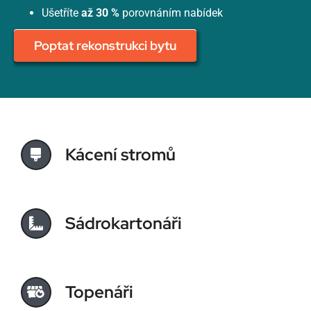
Ušetříte
až 30 %
porovnáním nabídek
Poptat rekonstrukci bytu
Kácení stromů
Sádrokartonáři
Topenáři