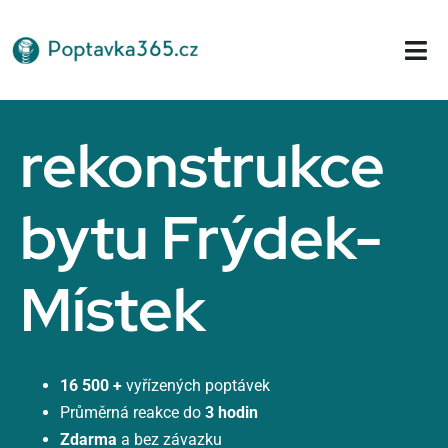
Přeskočit
na
Tog
obsah
Nav
Domů
rekonstrukce
bytu Frýdek-
Místek
16 500 +
vyřízených poptávek
Průměrná reakce do
3 hodin
Zdarma
a bez závazku