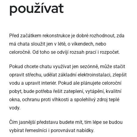
používat
Před začátkem rekonstrukce je dobré rozhodnout, zda
má chata sloužit jen v létě, o víkendech, nebo
celoročně. Od toho se odvíjí rozsah prací i rozpočet.
Pokud chcete chatu využívat jen sezónně, může stačit
opravit střechu, udělat základní elektroinstalaci, zlepšit
vodu a upravit interiér. Pokud ale plánujete celoroční
pobyt, bude potřeba řešit zateplení, vytápění, kvalitní
okna, ochranu proti vlhkosti a spolehlivý zdroj teplé
vody.
Čím jasnější představu budete mít, tím lépe se budou
vybírat řemeslníci i porovnávat nabídky.