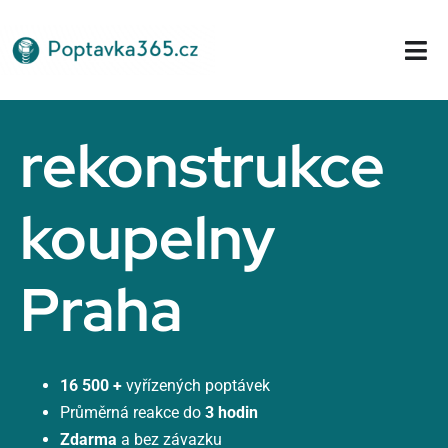
Přeskočit
na
Tog
obsah
Nav
Domů
rekonstrukce
koupelny
Praha
16 500 +
vyřízených poptávek
Průměrná reakce do
3 hodin
Zdarma
a bez závazku