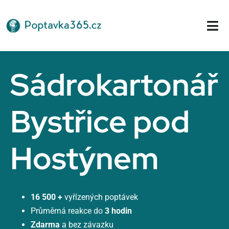
Přeskočit
na
Tog
obsah
Nav
Domů
Sádrokartonář
Bystřice pod
Hostýnem
16 500 +
vyřízených poptávek
Průměrná reakce do
3 hodin
Zdarma
a bez závazku