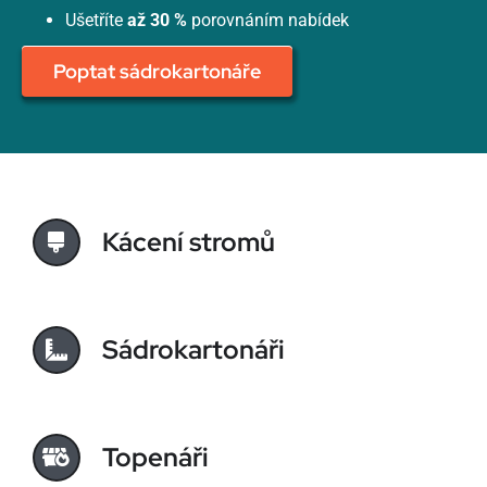
Ušetříte
až 30 %
porovnáním nabídek
Poptat sádrokartonáře
Kácení stromů
Sádrokartonáři
Topenáři