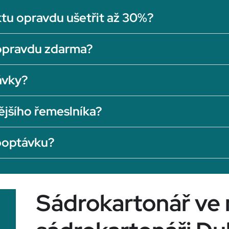
tu opravdu ušetřit až 30%?
opravdu zdarma?
ávky?
ějšího řemeslníka?
 poptávku?
Sádrokartonář ve 