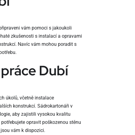
bí
 připraveni vám pomoci s jakoukoli
haté zkušenosti s instalací a opravami
nstrukcí. Navíc vám mohou poradit s
potřebu.
 práce Dubí
h úkolů, včetně instalace
lších konstrukcí. Sádrokartonáři v
ogie, aby zajistili vysokou kvalitu
a potřebujete opravit poškozenou stěnu
 jsou vám k dispozici.