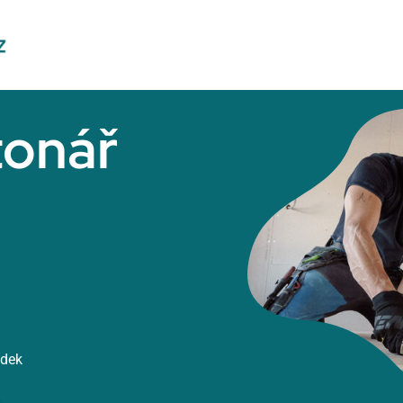
tonář
ídek