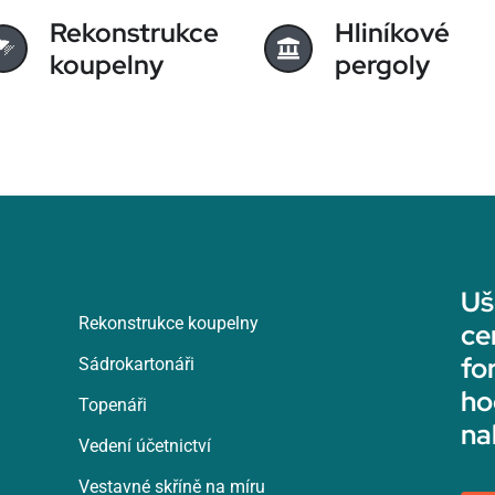
Rekonstrukce
Hliníkové
koupelny
pergoly
Uš
Rekonstrukce koupelny
ce
fo
Sádrokartonáři
ho
Topenáři
na
Vedení účetnictví
Vestavné skříně na míru