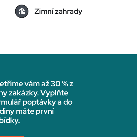
Zimní zahrady
etříme vám až 30 % z
ny zakázky. Vyplňte
rmulář poptávky a do
diny máte první
bídky.