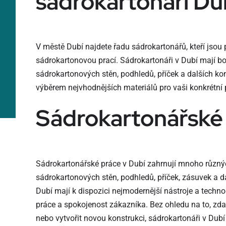
sádrokartonáři Du
V městě Dubí najdete řadu sádrokartonářů, kteří jsou
sádrokartonovou prací. Sádrokartonáři v Dubí mají bo
sádrokartonových stěn, podhledů, příček a dalších ko
výběrem nejvhodnějších materiálů pro vaši konkrétní 
Sádrokartonářské
Sádrokartonářské práce v Dubí zahrnují mnoho různýc
sádrokartonových stěn, podhledů, příček, zásuvek a da
Dubí mají k dispozici nejmodernější nástroje a technol
práce a spokojenost zákazníka. Bez ohledu na to, zd
nebo vytvořit novou konstrukci, sádrokartonáři v Dubí