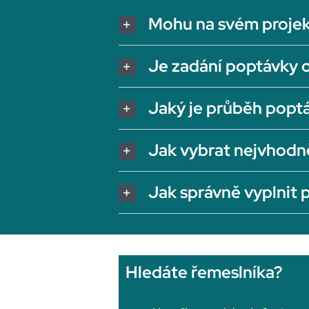
Mohu na svém projek
Je zadání poptávky 
Jaký je průběh popt
Jak vybrat nejvhodn
Jak správně vyplnit
Hledáte řemeslníka?