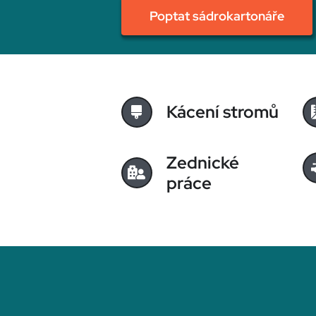
Poptat sádrokartonáře
Kácení stromů
Zednické
práce