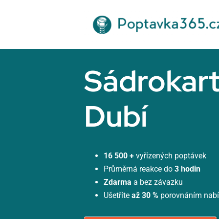
Přeskočit
na
obsah
Sádrokar
Dubí
16 500 +
vyřízených poptávek
Průměrná reakce do
3 hodin
Zdarma
a bez závazku
Ušetříte
až 30 %
porovnáním nab