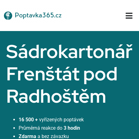
Přeskočit
na
Tog
obsah
Nav
Domů
Sádrokartonář
Frenštát pod
Radhoštěm
16 500 +
vyřízených poptávek
Průměrná reakce do
3 hodin
Zdarma
a bez závazku