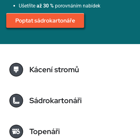
Ušetříte
až 30 %
porovnáním nabídek
Poptat sádrokartonáře
Kácení stromů
Sádrokartonáři
Topenáři