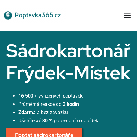
Přeskočit
na
Tog
obsah
Nav
Domů
Sádrokartonář
Frýdek-Místek
16 500 +
vyřízených poptávek
Průměrná reakce do
3 hodin
Zdarma
a bez závazku
Ušetříte
až 30 %
porovnáním nabídek
Poptat sádrokartonáře