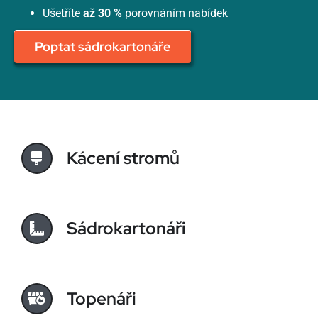
Ušetříte
až 30 %
porovnáním nabídek
Poptat sádrokartonáře
Kácení stromů
Sádrokartonáři
Topenáři