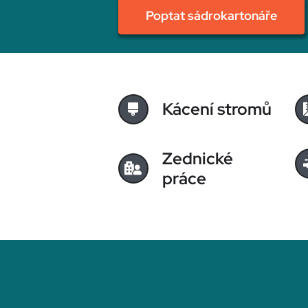
Poptat sádrokartonáře
Kácení stromů
Zednické
práce