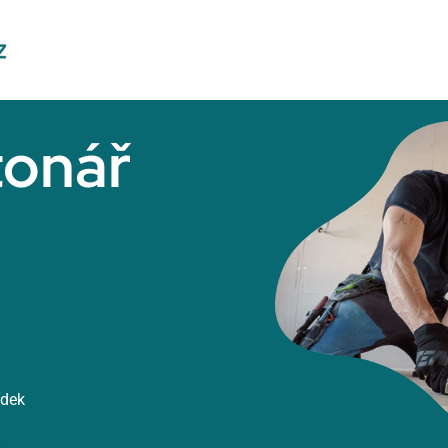
tonář
ídek