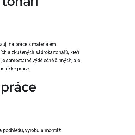
rtonáři
lizují na práce s materiálem
ch a zkušených sádrokartonářů, kteří
h je samostatně výdělečně činných, ale
tonářské práce.
 práce
 a podhledů, výrobu a montáž