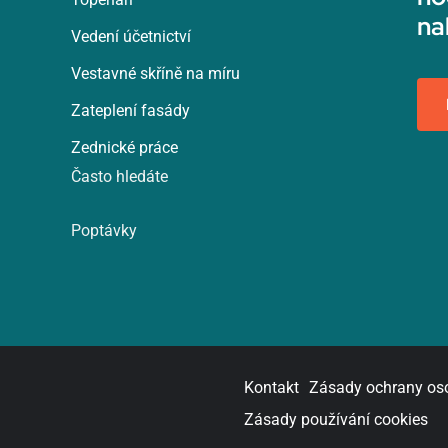
na
Vedení účetnictví
Vestavné skříně na míru
Zateplení fasády
Zednické práce
Často hledáte
Poptávky
Kontakt
Zásady ochrany os
Zásady používání cookies