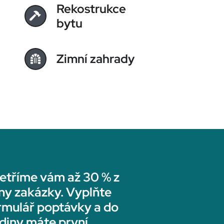
Rekostrukce
bytu
Zimní zahrady
etříme vám až 30 % z
ny zakázky. Vyplňte
rmulář poptávky a do
diny máte první