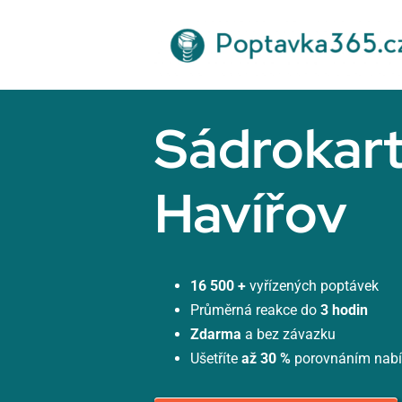
Přeskočit
na
obsah
Sádrokar
Havířov
16 500 +
vyřízených poptávek
Průměrná reakce do
3 hodin
Zdarma
a bez závazku
Ušetříte
až 30 %
porovnáním nab