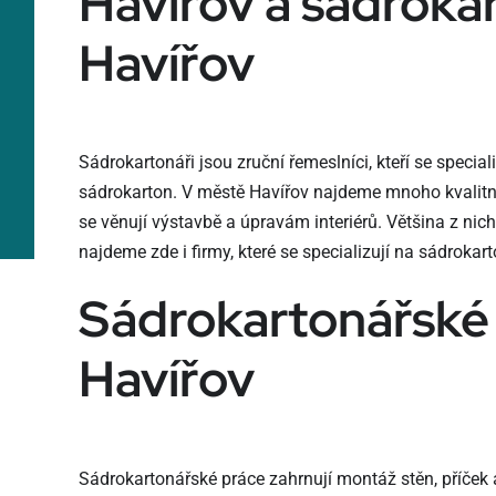
Havířov a sádroka
Havířov
Sádrokartonáři jsou zruční řemeslníci, kteří se specia
sádrokarton. V městě Havířov najdeme mnoho kvalitní
se věnují výstavbě a úpravám interiérů. Většina z nic
najdeme zde i firmy, které se specializují na sádrokar
Sádrokartonářské
Havířov
Sádrokartonářské práce zahrnují montáž stěn, příček