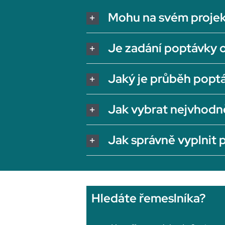
Mohu na svém projek
Je zadání poptávky 
Jaký je průběh popt
Jak vybrat nejvhodn
Jak správně vyplnit
Hledáte řemeslníka?