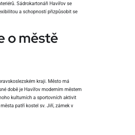
nteriérů. Sádrokartonáři Havířov se
exibilitou a schopností přizpůsobit se
e o městě
Moravskoslezském kraji. Město má
učasné době je Havířov moderním městem
ho kulturních a sportovních aktivit
ěsta patří kostel sv. Jiří, zámek v