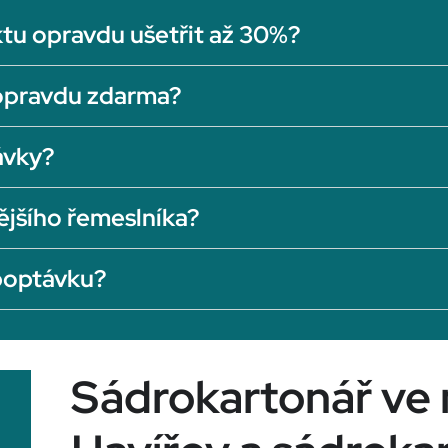
tu opravdu ušetřit až 30%?
opravdu zdarma?
ávky?
ějšího řemeslníka?
 poptávku?
Sádrokartonář ve