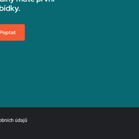
bídky.
Poptat
obních údajů