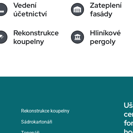
Vedení
Zateplení
účetnictví
fasády
Rekonstrukce
Hliníkové
koupelny
pergoly
Uš
Rekonstrukce koupelny
ce
fo
Sádrokartonáři
ho
Topenáři