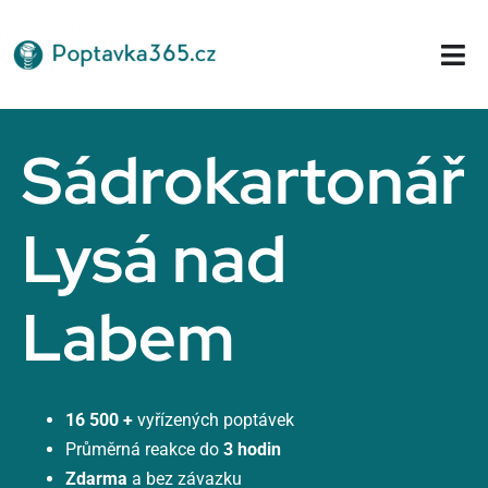
Přeskočit
na
Tog
obsah
Nav
Domů
Sádrokartonář
Lysá nad
Labem
16 500 +
vyřízených poptávek
Průměrná reakce do
3 hodin
Zdarma
a bez závazku