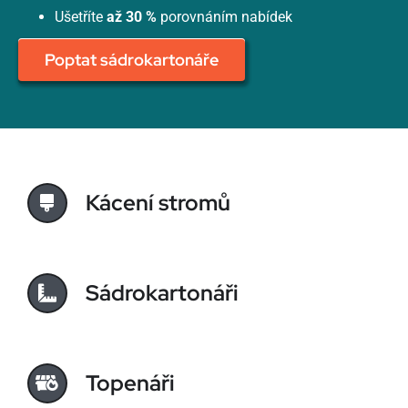
Ušetříte
až 30 %
porovnáním nabídek
Poptat sádrokartonáře
Kácení stromů
Sádrokartonáři
Topenáři