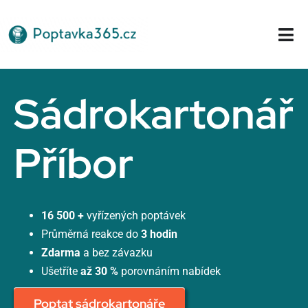
Přeskočit
na
Tog
obsah
Nav
Domů
Sádrokartonář
Příbor
16 500 +
vyřízených poptávek
Průměrná reakce do
3 hodin
Zdarma
a bez závazku
Ušetříte
až 30 %
porovnáním nabídek
Poptat sádrokartonáře