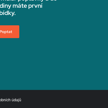
diny máte první
bídky.
Poptat
obních údajů