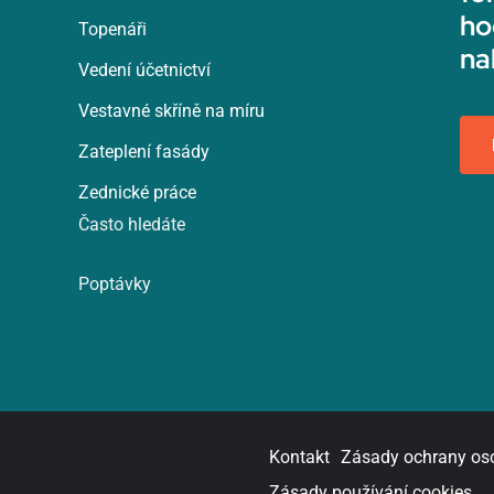
ho
Topenáři
na
Vedení účetnictví
Vestavné skříně na míru
Zateplení fasády
Zednické práce
Často hledáte
Poptávky
Kontakt
Zásady ochrany os
Zásady používání cookies