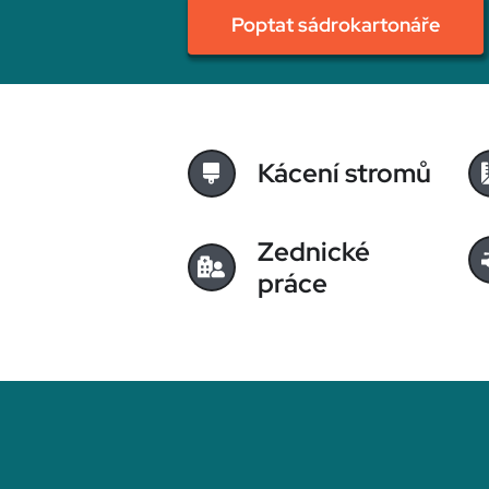
Poptat sádrokartonáře
Kácení stromů
Zednické
práce