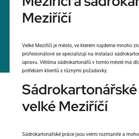
Meziříčí a sádroka
Meziříčí
Velké Meziříčí je město, ve kterém najdeme mnoho zr
profesionálové se specializují na instalaci sádrokart
úpravu. Většina sádrokartonářů v tomto městě má dl
potřebám klientů s různými požadavky.
Sádrokartonářské
velké Meziříčí
Sádrokartonářské práce jsou velmi rozmanité a moh