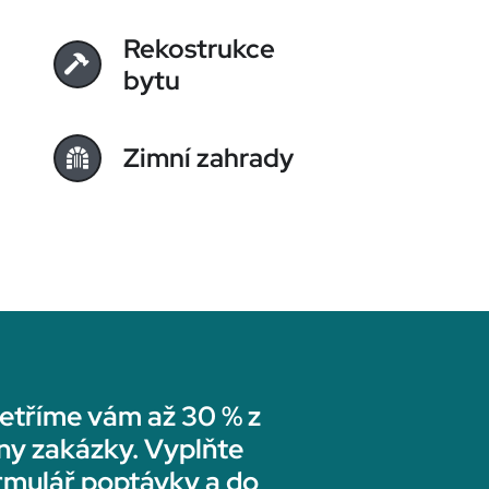
Rekostrukce
bytu
Zimní zahrady
etříme vám až 30 % z
ny zakázky. Vyplňte
rmulář poptávky a do