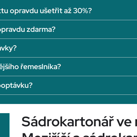
tu opravdu ušetřit až 30%?
opravdu zdarma?
ávky?
ějšího řemeslníka?
 poptávku?
Sádrokartonář ve