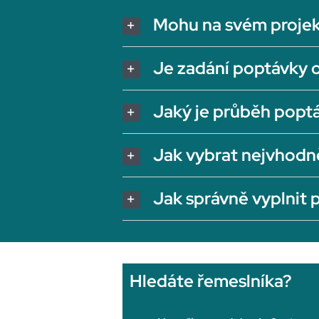
Mohu na svém projek
Je zadání poptávky 
Jaký je průběh popt
Jak vybrat nejvhodn
Jak správně vyplnit
Hledáte řemeslníka?