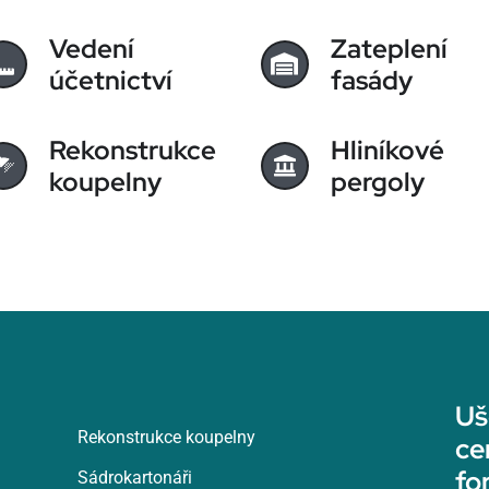
Vedení
Zateplení
účetnictví
fasády
Rekonstrukce
Hliníkové
koupelny
pergoly
Uš
Rekonstrukce koupelny
ce
fo
Sádrokartonáři