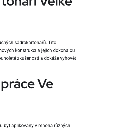
rtonáři Velké
učných sádrokartonářů. Tito
onových konstrukcí a jejich dokonalou
ouholeté zkušenosti a dokáže vyhovět
 práce Ve
ou být aplikovány v mnoha různých