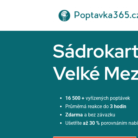
Přeskočit
na
obsah
Sádrokar
Velké Mezi
16 500 +
vyřízených poptávek
Průměrná reakce do
3 hodin
Zdarma
a bez závazku
Ušetříte
až 30 %
porovnáním nab