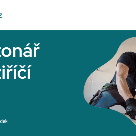
tonář
říčí
ídek