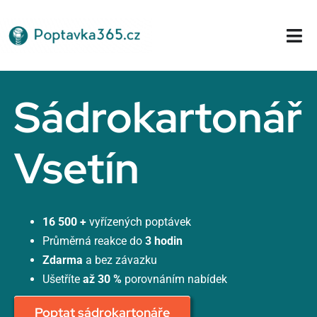
Přeskočit
na
Tog
obsah
Nav
Domů
Sádrokartonář
Vsetín
16 500 +
vyřízených poptávek
Průměrná reakce do
3 hodin
Zdarma
a bez závazku
Ušetříte
až 30 %
porovnáním nabídek
Poptat sádrokartonáře