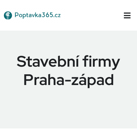
Přeskočit
na
Tog
obsah
Nav
Domů
Stavební firmy
Praha-západ