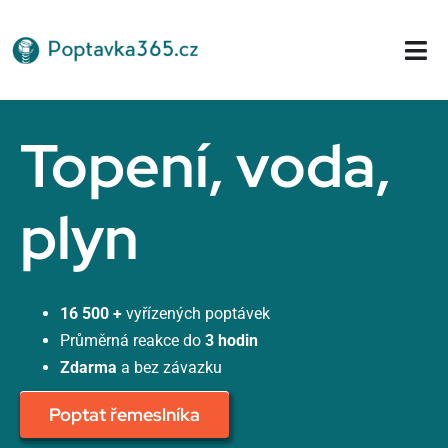
Přeskočit
na
Tog
obsah
Nav
Domů
Topení, voda,
plyn
16 500 +
vyřízených poptávek
Průměrná reakce do
3 hodin
Zdarma
a bez závazku
Poptat řemeslníka