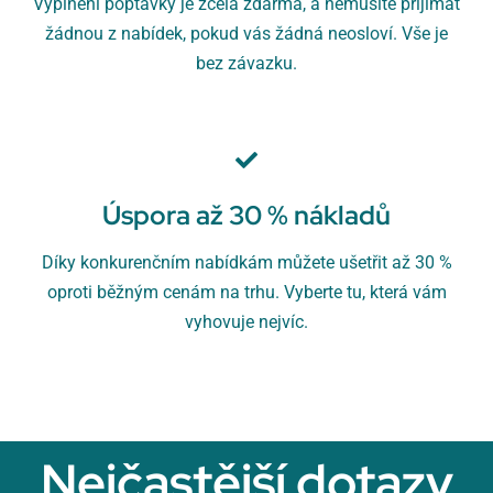
Vyplnění poptávky je zcela zdarma, a nemusíte přijímat
žádnou z nabídek, pokud vás žádná neosloví. Vše je
bez závazku.
Úspora až 30 % nákladů
Díky konkurenčním nabídkám můžete ušetřit až 30 %
oproti běžným cenám na trhu. Vyberte tu, která vám
vyhovuje nejvíc.
Nejčastější dotazy