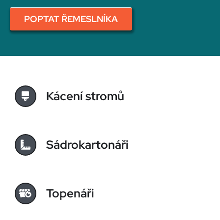
POPTAT ŘEMESLNÍKA
Kácení stromů
Sádrokartonáři
Topenáři