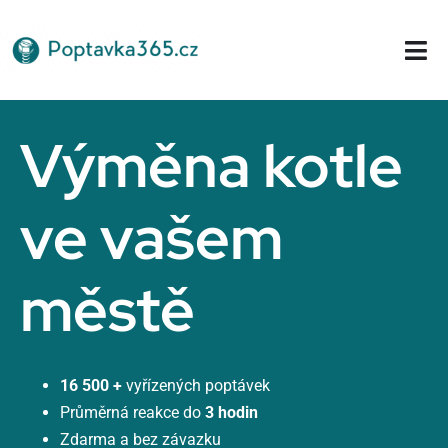
Přeskočit
na
Tog
obsah
Nav
Domů
Výměna kotle
ve vašem
městě
16 500 +
vyřízených poptávek
Průměrná reakce do
3 hodin
Zdarma a bez závazku