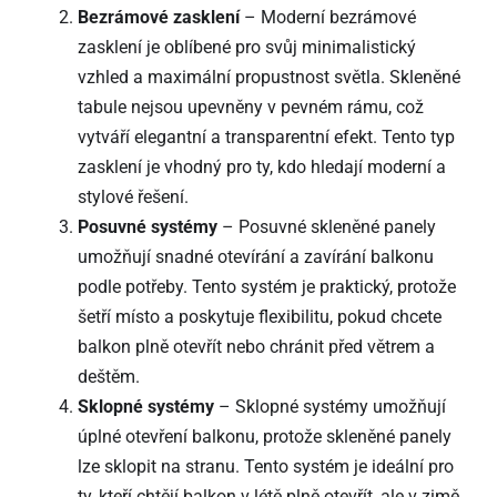
Bezrámové zasklení
– Moderní bezrámové
zasklení je oblíbené pro svůj minimalistický
vzhled a maximální propustnost světla. Skleněné
tabule nejsou upevněny v pevném rámu, což
vytváří elegantní a transparentní efekt. Tento typ
zasklení je vhodný pro ty, kdo hledají moderní a
stylové řešení.
Posuvné systémy
– Posuvné skleněné panely
umožňují snadné otevírání a zavírání balkonu
podle potřeby. Tento systém je praktický, protože
šetří místo a poskytuje flexibilitu, pokud chcete
balkon plně otevřít nebo chránit před větrem a
deštěm.
Sklopné systémy
– Sklopné systémy umožňují
úplné otevření balkonu, protože skleněné panely
lze sklopit na stranu. Tento systém je ideální pro
ty, kteří chtějí balkon v létě plně otevřít, ale v zimě