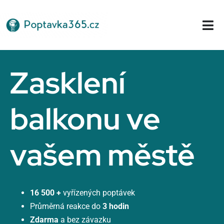
Přeskočit
na
Tog
obsah
Nav
Domů
Zasklení
balkonu ve
vašem městě
16 500 +
vyřízených poptávek
Průměrná reakce do
3 hodin
Zdarma
a bez závazku