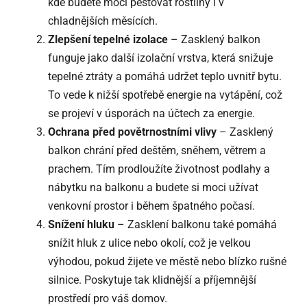
kde budete moci pěstovat rostliny i v
chladnějších měsících.
Zlepšení tepelné izolace
– Zasklený balkon
funguje jako další izolační vrstva, která snižuje
tepelné ztráty a pomáhá udržet teplo uvnitř bytu.
To vede k nižší spotřebě energie na vytápění, což
se projeví v úsporách na účtech za energie.
Ochrana před povětrnostními vlivy
– Zasklený
balkon chrání před deštěm, sněhem, větrem a
prachem. Tím prodloužíte životnost podlahy a
nábytku na balkonu a budete si moci užívat
venkovní prostor i během špatného počasí.
Snížení hluku
– Zasklení balkonu také pomáhá
snížit hluk z ulice nebo okolí, což je velkou
výhodou, pokud žijete ve městě nebo blízko rušné
silnice. Poskytuje tak klidnější a příjemnější
prostředí pro váš domov.