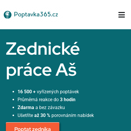
Přeskočit
na
Tog
obsah
Nav
Domů
Zednické
práce Aš
16 500 +
vyřízených poptávek
Průměrná reakce do
3 hodin
Zdarma
a bez závazku
Ušetříte
až 30 %
porovnáním nabídek
Poptat zedníka