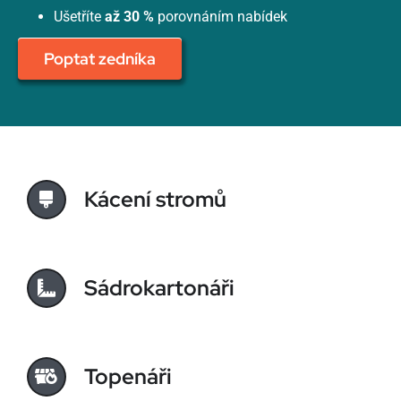
Ušetříte
až 30 %
porovnáním nabídek
Poptat zedníka
Kácení stromů
Sádrokartonáři
Topenáři