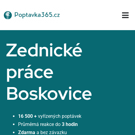
Přeskočit
na
Tog
obsah
Nav
Domů
Zednické
práce
Boskovice
16 500 +
vyřízených poptávek
Průměrná reakce do
3 hodin
Zdarma
a bez závazku