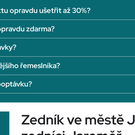
tu opravdu ušetřit až 30%?
opravdu zdarma?
ávky?
ějšího řemeslníka?
 poptávku?
Zedník ve městě 