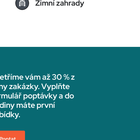
Zimní zahrady
etříme vám až 30 % z
ny zakázky. Vyplňte
rmulář poptávky a do
diny máte první
bídky.
Poptat