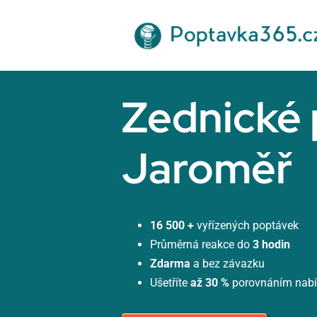
Přeskočit
na
obsah
Zednické 
Jaroměř
16 500 +
vyřízených poptávek
Průměrná reakce do
3 hodin
Zdarma
a bez závazku
Ušetříte
až 30 %
porovnáním nab