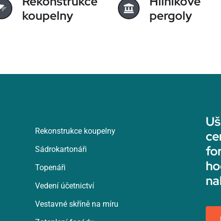
Rekonstrukce
Hliníkové
koupelny
pergoly
Uš
Rekonstrukce koupelny
ce
fo
Sádrokartonáři
ho
Topenáři
na
Vedení účetnictví
Vestavné skříně na míru