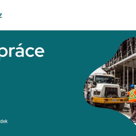
práce
ídek