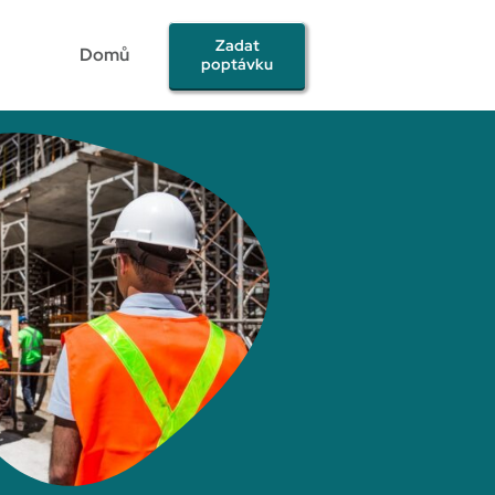
Zadat
Domů
poptávku