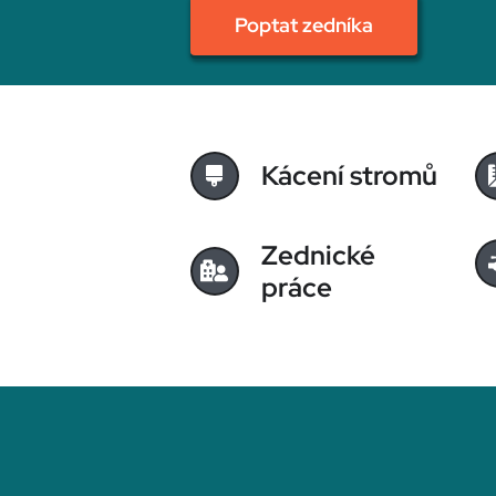
Poptat zedníka
Kácení stromů
Zednické
práce