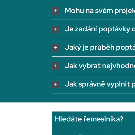
Mohu na svém projek
Je zadání poptávky 
Jaký je průběh popt
Jak vybrat nejvhodn
Jak správně vyplnit
Hledáte řemeslníka?