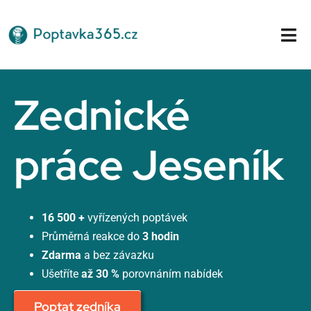
Přeskočit
na
Tog
obsah
Nav
Domů
Zednické
práce Jeseník
16 500 +
vyřízených poptávek
Průměrná reakce do
3 hodin
Zdarma
a bez závazku
Ušetříte
až 30 %
porovnáním nabídek
Poptat zedníka