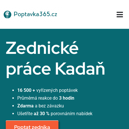
Přeskočit
na
Tog
obsah
Nav
Domů
Zednické
práce Kadaň
16 500 +
vyřízených poptávek
Průměrná reakce do
3 hodin
Zdarma
a bez závazku
Ušetříte
až 30 %
porovnáním nabídek
Poptat zedníka