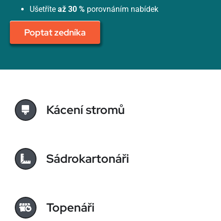
Ušetříte
až 30 %
porovnáním nabídek
Poptat zedníka
Kácení stromů
Sádrokartonáři
Topenáři