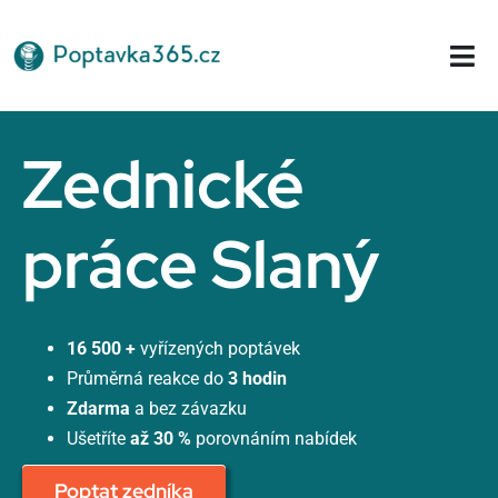
Přeskočit
na
Tog
obsah
Nav
Domů
Zednické
práce Slaný
16 500 +
vyřízených poptávek
Průměrná reakce do
3 hodin
Zdarma
a bez závazku
Ušetříte
až 30 %
porovnáním nabídek
Poptat zedníka