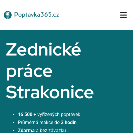
Přeskočit
na
Tog
obsah
Nav
Domů
Zednické
práce
Strakonice
16 500 +
vyřízených poptávek
Průměrná reakce do
3 hodin
Zdarma
a bez závazku