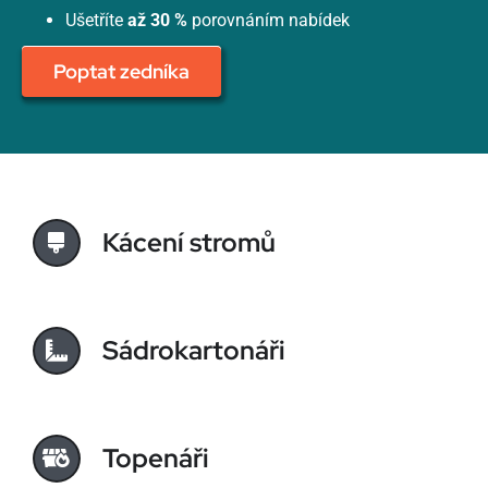
Ušetříte
až 30 %
porovnáním nabídek
Poptat zedníka
Kácení stromů
Sádrokartonáři
Topenáři