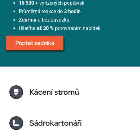
16 500 +
vyřízených poptávek
Průměrná reakce do
3 hodin
Zdarma
a bez závazku
Ušetříte
až 30 %
porovnáním nabídek
Poptat zedníka
Kácení stromů
Sádrokartonáři