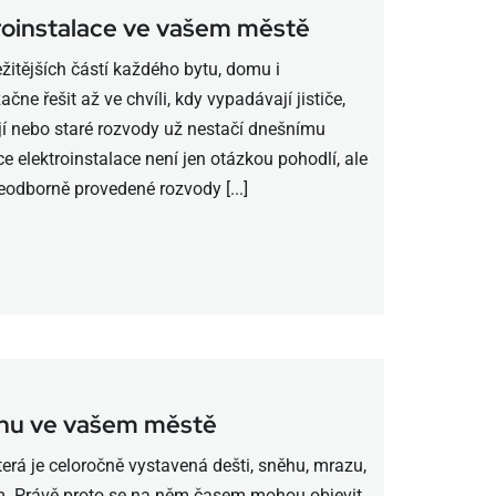
roinstalace ve vašem městě
ežitějších částí každého bytu, domu i
čne řešit až ve chvíli, kdy vypadávají jističe,
kají nebo staré rozvody už nestačí dnešnímu
 elektroinstalace není jen otázkou pohodlí, ale
eodborně provedené rozvody [...]
onu ve vašem městě
erá je celoročně vystavená dešti, sněhu, mrazu,
ům. Právě proto se na něm časem mohou objevit