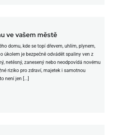
nu ve vašem městě
ého domu, kde se topí dřevem, uhlím, plynem,
ho úkolem je bezpečně odvádět spaliny ven z
ný, netěsný, zanesený nebo neodpovídá novému
né riziko pro zdraví, majetek i samotnou
není jen [...]