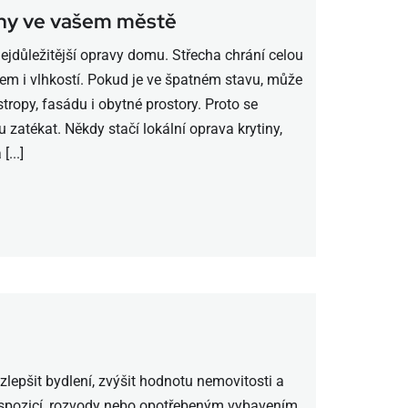
hy ve vašem městě
ejdůležitější opravy domu. Střecha chrání celou
em i vlhkostí. Pokud je ve špatném stavu, může
stropy, fasádu i obytné prostory. Proto se
 zatékat. Někdy stačí lokální oprava krytiny,
...]
lepšit bydlení, zvýšit hodnotu nemovitosti a
ispozicí, rozvody nebo opotřebeným vybavením.