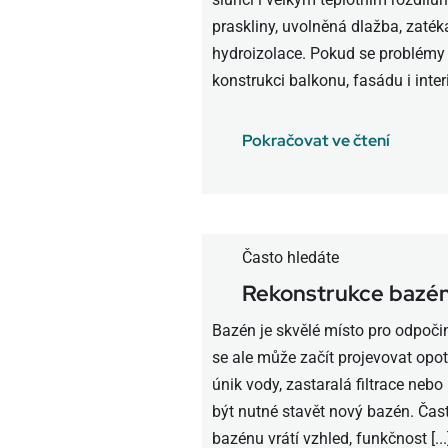
praskliny, uvolněná dlažba, zaté
hydroizolace. Pokud se problémy
konstrukci balkonu, fasádu i interi
Pokračovat ve čtení
Často hledáte
Rekonstrukce bazé
Bazén je skvělé místo pro odpočin
se ale může začít projevovat opo
únik vody, zastaralá filtrace neb
být nutné stavět nový bazén. Čas
bazénu vrátí vzhled, funkčnost [...