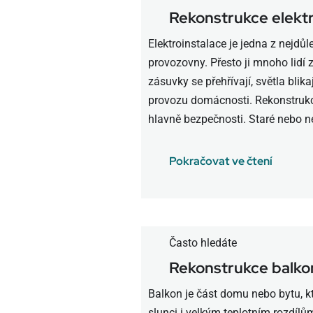
Rekonstrukce elekt
Elektroinstalace je jedna z nejdůl
provozovny. Přesto ji mnoho lidí za
zásuvky se přehřívají, světla bli
provozu domácnosti. Rekonstrukce
hlavně bezpečnosti. Staré nebo n
Pokračovat ve čtení
Často hledáte
Rekonstrukce balk
Balkon je část domu nebo bytu, kt
slunci i velkým teplotním rozdíl