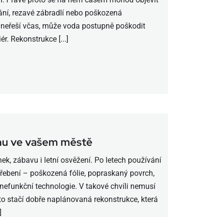
kání, rezavé zábradlí nebo poškozená
 neřeší včas, může voda postupně poškodit
ér. Rekonstrukce [...]
nu ve vašem městě
ek, zábavu i letní osvěžení. Po letech používání
třebení – poškozená fólie, popraskaný povrch,
o nefunkční technologie. V takové chvíli nemusí
to stačí dobře naplánovaná rekonstrukce, která
]