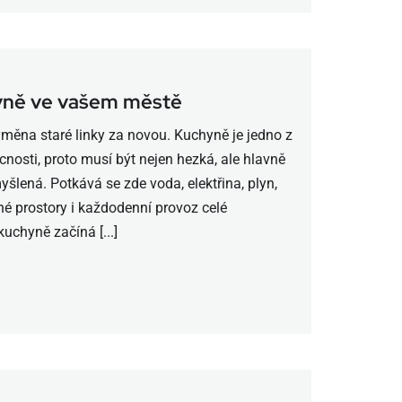
yně ve vašem městě
měna staré linky za novou. Kuchyně je jedno z
nosti, proto musí být nejen hezká, ale hlavně
šlená. Potkává se zde voda, elektřina, plyn,
žné prostory i každodenní provoz celé
uchyně začíná [...]